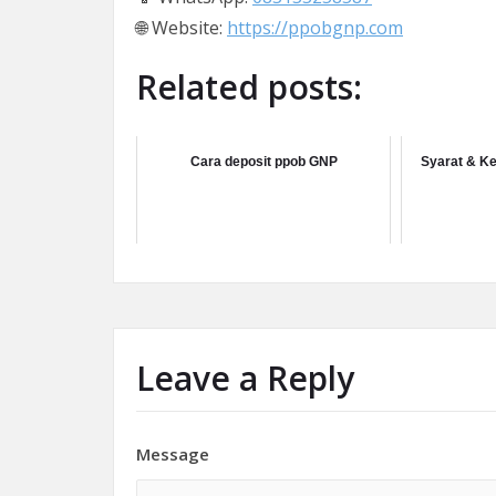
🌐 Website:
https://ppobgnp.com
Related posts:
Cara deposit ppob GNP
Syarat & K
Leave a Reply
Message