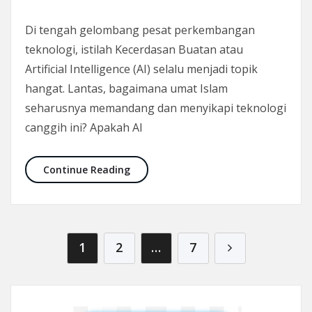
Di tengah gelombang pesat perkembangan
teknologi, istilah Kecerdasan Buatan atau
Artificial Intelligence (AI) selalu menjadi topik
hangat. Lantas, bagaimana umat Islam
seharusnya memandang dan menyikapi teknologi
canggih ini? Apakah AI
AI dalam Kacamata Islam: Memaham
Continue Reading
Posts pagination
1
2
…
7