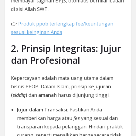
membayar tagihan BPJS, otomatis bernilai ibadah
di sisi Allah SWT.
👉
Produk ppob terlengkap fee/keuntungan
sesuai keinginan Anda
2. Prinsip Integritas: Jujur
dan Profesional
Kepercayaan adalah mata uang utama dalam
bisnis PPOB. Dalam Islam, prinsip
kejujuran
(
siddiq
)
dan
amanah
harus dijunjung tinggi.
Jujur dalam Transaksi:
Pastikan Anda
memberikan harga atau
fee
yang sesuai dan
transparan kepada pelanggan. Hindari praktik
curang, seperti menaikkan harga secara tidak