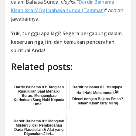
dalam Bahasa Sunda,
playlist
“
Dardir Bainama
Kisah Isra Mi’raj bahasa sunda (Tammat)
“
adalah
jawabannya.
Yuk, tunggu apa lagi? Segera bergabung dalam
keseruan ngaji ini dan temukan pencerahan
spiritual Anda!
Related posts:
Dardir bainama 03: Tangisan
Dardir bainama 02: Mengapa
Rasulullah Saat Menaiki
Hati Nabi Muhammad ﷺ
Buraq: Mengungkap
Dicuci dengan Bejana Emas?
Kerinduan Sang Nabi Kepada
Telaah Kisah Isra' Mi'raj
Uma...
Dardir Bainama 01: Menguak
Misteri 5 Kali Pembedahan
Dada Rasulullah & Alat yang
Digunakan Jibri...