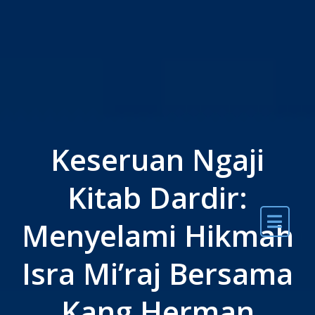
Skip to the content
Keseruan Ngaji
Kitab Dardir:
Menyelami Hikmah
Isra Mi’raj Bersama
Kang Herman